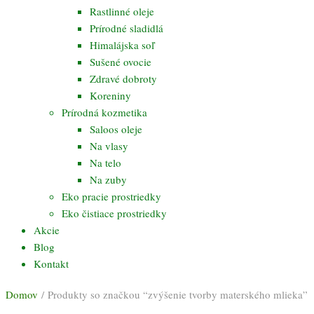
Rastlinné oleje
Prírodné sladidlá
Himalájska soľ
Sušené ovocie
Zdravé dobroty
Koreniny
Prírodná kozmetika
Saloos oleje
Na vlasy
Na telo
Na zuby
Eko pracie prostriedky
Eko čistiace prostriedky
Akcie
Blog
Kontakt
Domov
/ Produkty so značkou “zvýšenie tvorby materského mlieka”