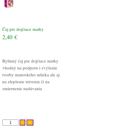
Čaj pre dojčiace matky
2,40
€
Bylinný čaj pre dojčiace matky
vhodný na podporu i zvýšenie
tvorby materského mlieka ale aj
na zlepšenie trávenia či na
zmiernenie nadúvania
množstvo
-
+
Čaj