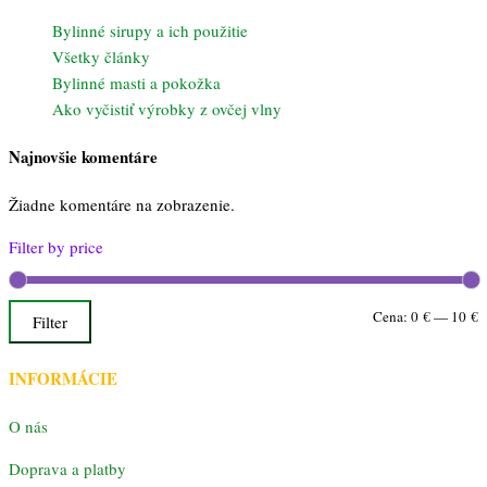
Bylinné sirupy a ich použitie
Všetky články
Bylinné masti a pokožka
Ako vyčistiť výrobky z ovčej vlny
Najnovšie komentáre
Žiadne komentáre na zobrazenie.
Filter by price
M
M
Cena:
0 €
—
10 €
Filter
c
c
INFORMÁCIE
O nás
Doprava a platby