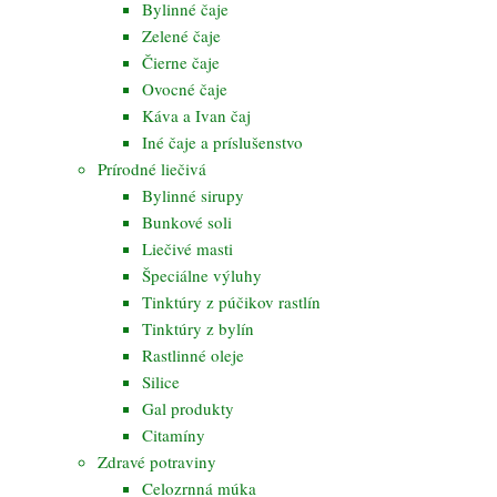
Bylinné čaje
Zelené čaje
Čierne čaje
Ovocné čaje
Káva a Ivan čaj
Iné čaje a príslušenstvo
Prírodné liečivá
Bylinné sirupy
Bunkové soli
Liečivé masti
Špeciálne výluhy
Tinktúry z púčikov rastlín
Tinktúry z bylín
Rastlinné oleje
Silice
Gal produkty
Citamíny
Zdravé potraviny
Celozrnná múka