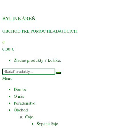
Preskočiť
na
BYLINKÁREŇ
obsah
OBCHOD PRE POMOC HLADAJÚCICH
0
0,00 €
Žiadne produkty v košíku.
Menu
Domov
O nás
Poradenstvo
Obchod
Čaje
Sypané čaje