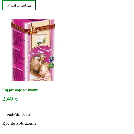
Pridať do košíka
pre
dojčiace
matky
Čaj pre dojčiace matky
2,40
€
Pridať do košíka
Rýchle zobrazenie