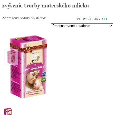
zvýšenie tvorby materského mlieka
Zobrazený jediný výsledok
VIEW:
24
/
48
/
ALL