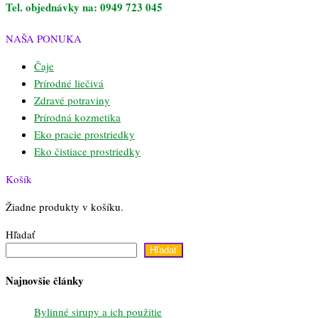
Tel. objednávky na: 0949 723 045
NAŠA PONUKA
Čaje
Prírodné liečivá
Zdravé potraviny
Prírodná kozmetika
Eko pracie prostriedky
Eko čistiace prostriedky
Košík
Žiadne produkty v košíku.
Hľadať
Hľadať
Najnovšie články
Bylinné sirupy a ich použitie