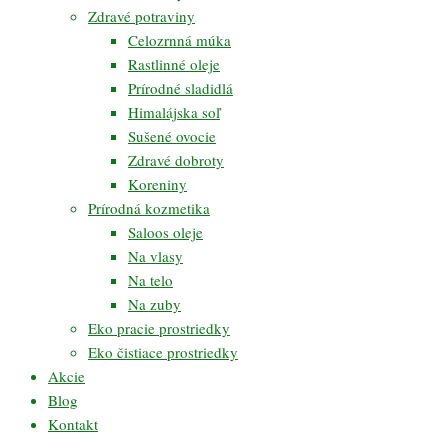
Zdravé potraviny
Celozrnná múka
Rastlinné oleje
Prírodné sladidlá
Himalájska soľ
Sušené ovocie
Zdravé dobroty
Koreniny
Prírodná kozmetika
Saloos oleje
Na vlasy
Na telo
Na zuby
Eko pracie prostriedky
Eko čistiace prostriedky
Akcie
Blog
Kontakt