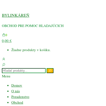
Preskočiť
na
BYLINKÁREŇ
obsah
OBCHOD PRE POMOC HLADAJÚCICH
0
0,00 €
Žiadne produkty v košíku.
Menu
Domov
O nás
Poradenstvo
Obchod