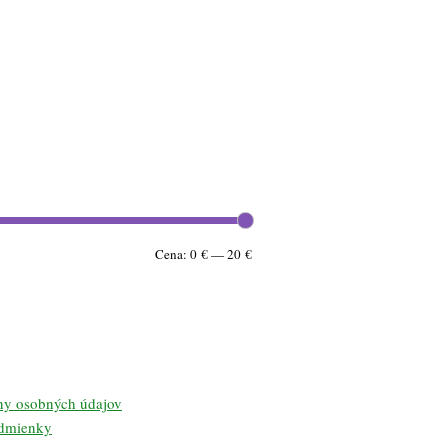
Minimálna
Maximálna
Cena:
0 €
—
20 €
cena
cena
ny osobných údajov
dmienky