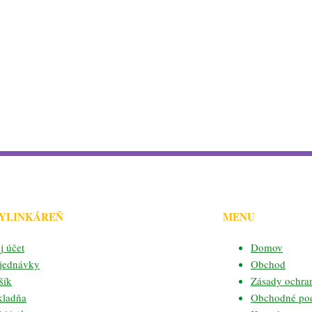
BYLINKÁREŇ
MENU
j účet
Domov
jednávky
Obchod
šík
Zásady ochra
kladňa
Obchodné po