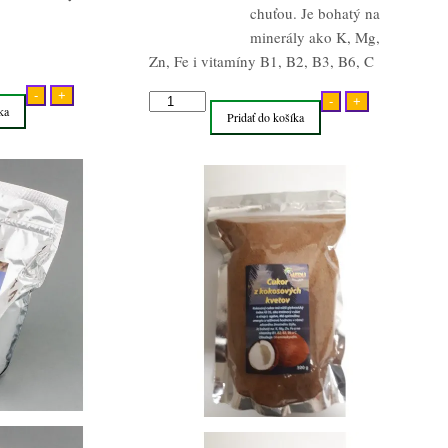
chuťou. Je bohatý na
minerály ako K, Mg,
Zn, Fe i vitamíny B1, B2, B3, B6, C
-
+
množstvo
-
+
ka
Pridať do košíka
Prírodný
kokosový
cukor
500g