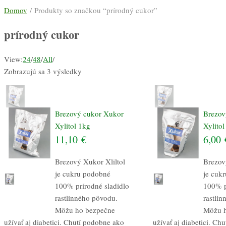
Domov
/ Produkty so značkou “prírodný cukor”
prírodný cukor
View:
24
/
48
/
All
/
Zobrazujú sa 3 výsledky
Brezový cukor Xukor
Brezov
Xylitol 1kg
Xylito
11,10
€
6,00
Brezový Xukor Xliltol
Brezov
je cukru podobné
je cuk
100% prírodné sladidlo
100% p
rastlinného pôvodu.
rastli
Môžu ho bezpečne
Môžu h
užívať aj diabetici. Chutí podobne ako
užívať aj diabetici. Ch