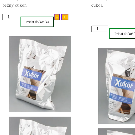
bežný cukor.
cukor.
množstvo
-
+
Pridať do košíka
Brezový
množstvo
cukor
Pridať do koší
Brezový
Xukor
cukor
Xylitol
Xukor
1kg
Xylitol
500g