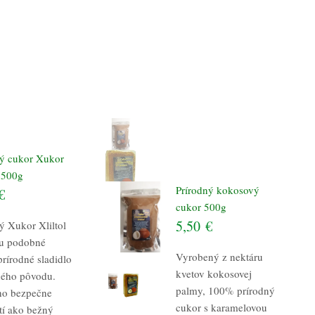
ý cukor Xukor
l 500g
Prírodný kokosový
€
cukor 500g
5,50
€
ý Xukor Xliltol
ru podobné
Vyrobený z nektáru
rírodné sladidlo
kvetov kokosovej
nného pôvodu.
palmy, 100% prírodný
o bezpečne
cukor s karamelovou
utí ako bežný