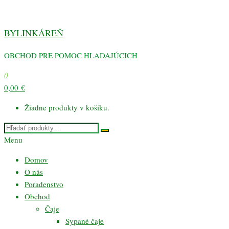
Preskočiť
na
BYLINKÁREŇ
obsah
OBCHOD PRE POMOC HLADAJÚCICH
0
0,00 €
Žiadne produkty v košíku.
Menu
Domov
O nás
Poradenstvo
Obchod
Čaje
Sypané čaje