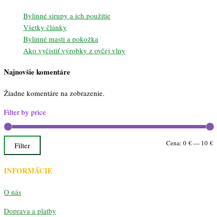
Bylinné sirupy a ich použitie
Všetky články
Bylinné masti a pokožka
Ako vyčistiť výrobky z ovčej vlny
Najnovšie komentáre
Žiadne komentáre na zobrazenie.
Filter by price
M
M
Cena:
0 €
—
10 €
Filter
c
c
INFORMÁCIE
O nás
Doprava a platby