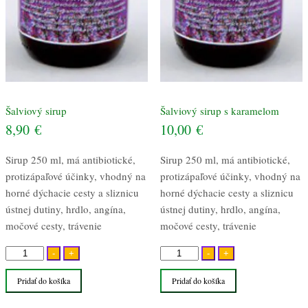
Šalviový sirup
Šalviový sirup s karamelom
8,90
€
10,00
€
Sirup 250 ml, má antibiotické,
Sirup 250 ml, má antibiotické,
protizápaľové účinky, vhodný na
protizápaľové účinky, vhodný na
horné dýchacie cesty a sliznicu
horné dýchacie cesty a sliznicu
ústnej dutiny, hrdlo, angína,
ústnej dutiny, hrdlo, angína,
močové cesty, trávenie
močové cesty, trávenie
množstvo
množstvo
-
+
-
+
Šalviový
Šalviový
Pridať do košíka
Pridať do košíka
sirup
sirup
s