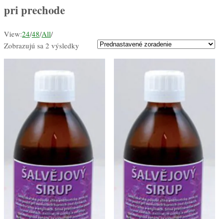
pri prechode
View:
24
/
48
/
All
/
Zobrazujú sa 2 výsledky