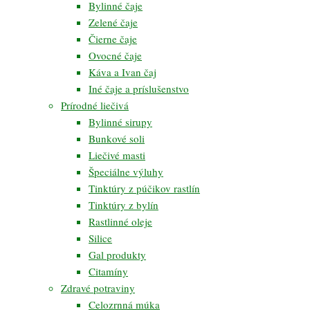
Bylinné čaje
Zelené čaje
Čierne čaje
Ovocné čaje
Káva a Ivan čaj
Iné čaje a príslušenstvo
Prírodné liečivá
Bylinné sirupy
Bunkové soli
Liečivé masti
Špeciálne výluhy
Tinktúry z púčikov rastlín
Tinktúry z bylín
Rastlinné oleje
Silice
Gal produkty
Citamíny
Zdravé potraviny
Celozrnná múka