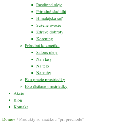
Rastlinné oleje
Prírodné sladidlá
Himalájska soľ
Sušené ovocie
Zdravé dobroty
Koreniny
Prírodná kozmetika
Saloos oleje
Na vlasy
Na telo
Na zuby
Eko pracie prostriedky
Eko čistiace prostriedky
Akcie
Blog
Kontakt
Domov
/ Produkty so značkou “pri prechode”