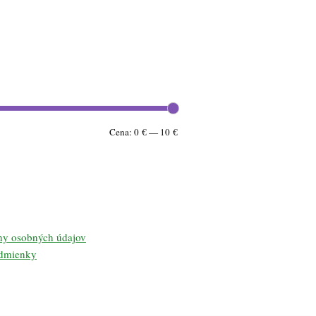
Minimálna
Maximálna
Cena:
0 €
—
10 €
cena
cena
ny osobných údajov
dmienky