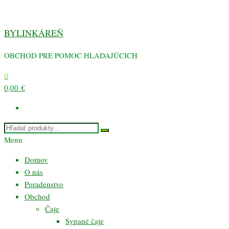
Preskočiť
na
BYLINKÁREŇ
obsah
OBCHOD PRE POMOC HLADAJÚCICH
0
0,00 €
Menu
Domov
O nás
Poradenstvo
Obchod
Čaje
Sypané čaje