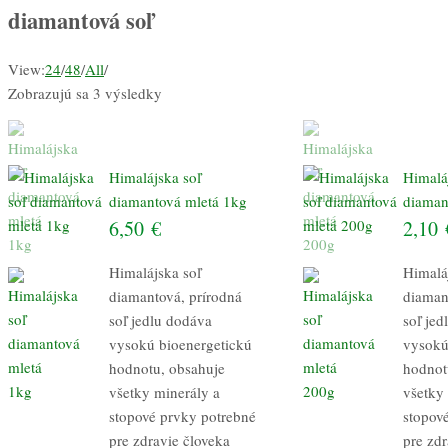
diamantová soľ
View:
24
/
48
/
All
/
Zobrazujú sa 3 výsledky
Himalájska soľ
Himalá
diamantová mletá 1kg
diaman
6,50
€
2,10
Himalájska soľ
Himalá
diamantová, prírodná
diaman
soľ jedlu dodáva
soľ je
vysokú bioenergetickú
vysokú
hodnotu, obsahuje
hodnot
všetky minerály a
všetky
stopové prvky potrebné
stopov
pre zdravie človeka
pre zdr