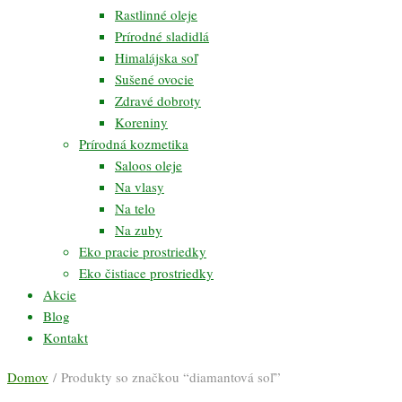
Rastlinné oleje
Prírodné sladidlá
Himalájska soľ
Sušené ovocie
Zdravé dobroty
Koreniny
Prírodná kozmetika
Saloos oleje
Na vlasy
Na telo
Na zuby
Eko pracie prostriedky
Eko čistiace prostriedky
Akcie
Blog
Kontakt
Domov
/ Produkty so značkou “diamantová soľ”