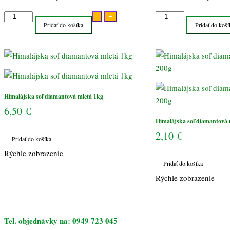
množstvo
množstvo
-
+
Pridať do košíka
Pridať do koší
Himalájska
Himalájska
soľ
soľ
diamantová
diamantová
mletá
mletá
1kg
200g
Himalájska soľ diamantová mletá 1kg
6,50
€
Himalájska soľ diamantová 
2,10
€
Pridať do košíka
Rýchle zobrazenie
Pridať do košíka
Rýchle zobrazenie
Tel. objednávky na: 0949 723 045