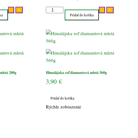
množstvo
-
+
-
+
ka
Pridať do košíka
Himalájska
soľ
diamantová
mletá
560g
mletá 200g
Himalájska soľ diamantová mletá 560g
3,90
€
Pridať do košíka
Rýchle zobrazenie