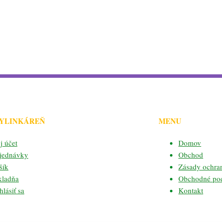
BYLINKÁREŇ
MENU
j účet
Domov
jednávky
Obchod
šík
Zásady ochra
kladňa
Obchodné po
lásiť sa
Kontakt