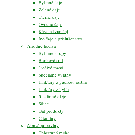
Bylinné čaje
Zelené čaje
Čierne čaje
Ovocné čaje
Káva a Ivan čaj
Iné čaje a príslušenstvo
Prírodné liečivá
Bylinné sirupy
Bunkové soli
Liečivé masti
Špeciálne výluhy
Tinktúry z púčikov rastlín
Tinktúry z bylín
Rastlinné oleje
Silice
Gal produkty
Citamíny
Zdravé potraviny
Celozrnná múka