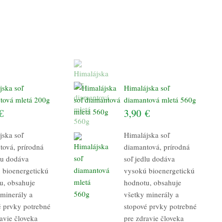
jska soľ
Himalájska soľ
tová mletá 200g
diamantová mletá 560g
€
3,90
€
jska soľ
Himalájska soľ
tová, prírodná
diamantová, prírodná
dlu dodáva
soľ jedlu dodáva
 bioenergetickú
vysokú bioenergetickú
u, obsahuje
hodnotu, obsahuje
 minerály a
všetky minerály a
é prvky potrebné
stopové prvky potrebné
avie človeka
pre zdravie človeka