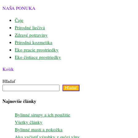
NAŠA PONUKA
Čaje
Prírodné liečivá
Zdravé potraviny
Prírodná kozmetika
Eko pracie prostriedky
Eko čistiace prostriedky
Košík
Hľadať
Hľadať
Najnovšie články
Bylinné sirupy a ich použitie
Všetky články
Bylinné masti a pokožka
Ako vyčistiť výrobky z ovčej vlny