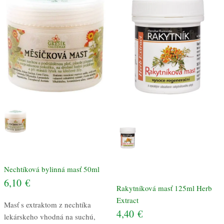
Nechtíková bylinná masť 50ml
6,10
€
Rakytníková masť 125ml Herb
Extract
Masť s extraktom z nechtíka
4,40
€
lekárskeho vhodná na suchú,