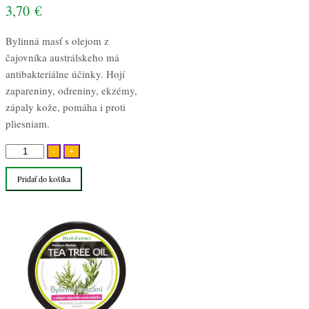
3,70
€
Bylinná masť s olejom z
čajovníka austrálskeho má
antibakteriálne účinky. Hojí
zapareniny, odreniny, ekzémy,
zápaly kože, pomáha i proti
pliesniam.
množstvo
-
+
Tea
Pridať do košíka
Tree
Oil
bylinná
masť
125ml