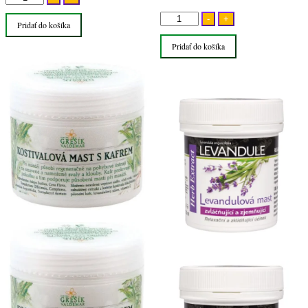
Kostihojová
množstvo
-
+
Pridať do košíka
bylinná
Levanduľová
masť
Pridať do košíka
masť
s
125ml
gáfrom
Herb
50ml
Extract