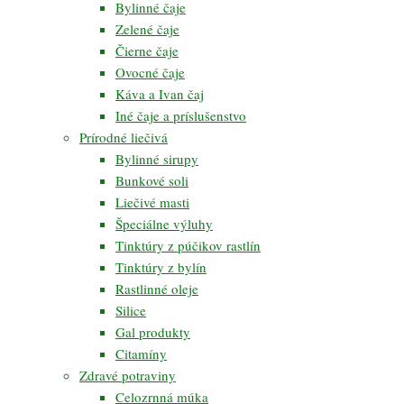
Bylinné čaje
Zelené čaje
Čierne čaje
Ovocné čaje
Káva a Ivan čaj
Iné čaje a príslušenstvo
Prírodné liečivá
Bylinné sirupy
Bunkové soli
Liečivé masti
Špeciálne výluhy
Tinktúry z púčikov rastlín
Tinktúry z bylín
Rastlinné oleje
Silice
Gal produkty
Citamíny
Zdravé potraviny
Celozrnná múka