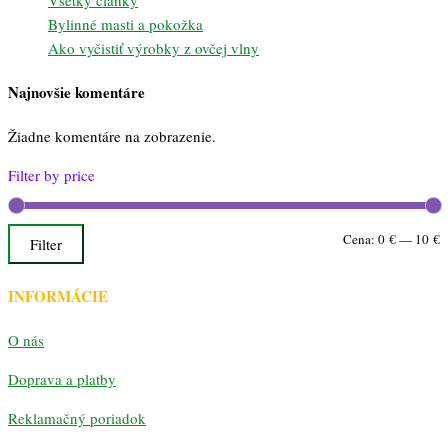
Bylinné masti a pokožka
Ako vyčistiť výrobky z ovčej vlny
Najnovšie komentáre
Žiadne komentáre na zobrazenie.
Filter by price
M
M
Cena:
0 €
—
10 €
Filter
c
c
INFORMÁCIE
O nás
Doprava a platby
Reklamačný poriadok