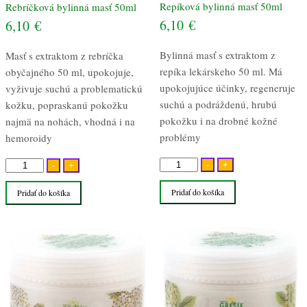
Repíková bylinná masť 50ml
Rebríčková bylinná masť 50ml
6,10
€
6,10
€
Bylinná masť s extraktom z
Masť s extraktom z rebríčka
repíka lekárskeho 50 ml. Má
obyčajného 50 ml, upokojuje,
upokojujúce účinky, regeneruje
vyživuje suchú a problematickú
suchú a podráždenú, hrubú
kožku, popraskanú pokožku
pokožku i na drobné kožné
najmä na nohách, vhodná i na
problémy
hemoroidy
množstvo
množstvo
-
+
-
+
Repíková
Rebríčková
Pridať do košíka
Pridať do košíka
bylinná
bylinná
masť
masť
50ml
50ml