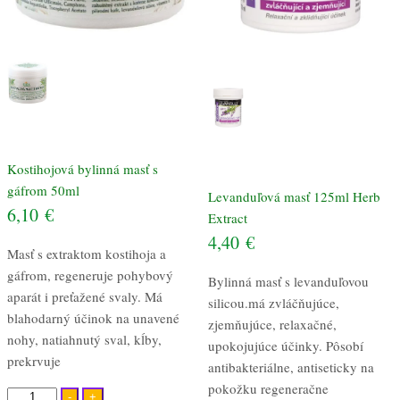
Kostihojová bylinná masť s
gáfrom 50ml
Levanduľová masť 125ml Herb
6,10
€
Extract
4,40
€
Masť s extraktom kostihoja a
gáfrom, regeneruje pohybový
Bylinná masť s levanduľovou
aparát i preťažené svaly. Má
silicou.má zvláčňujúce,
blahodarný účinok na unavené
zjemňujúce, relaxačné,
nohy, natiahnutý sval, kĺby,
upokojujúce účinky. Pôsobí
prekrvuje
antibakteriálne, antiseticky na
pokožku regeneračne
množstvo
-
+