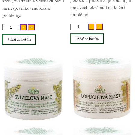
pokožku, priaznivo pôsobí aj pri
zrelú, zvädnutú a vráskavú pleť i
prejavoch ekzému i na kožné
na nešpecifikované kožné
problémy
problémy.
množstvo
množstvo
-
+
-
+
Lopúchová
Lipkavcová
Pridať do košíka
Pridať do košíka
bylinná
bylinná
masť
masť
50ml
50ml