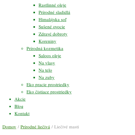
Rastlinné oleje
Prírodné sladidlá
Himalájska soľ
Sušené ovocie
Zdravé dobroty
Koreniny
Prírodná kozmetika
Saloos oleje
Na vlasy
Na telo
Na zuby
Eko pracie prostriedky
Eko čistiace prostriedky
Akcie
Blog
Kontakt
Domov
/
Prírodné liečivá
/ Liečivé masti