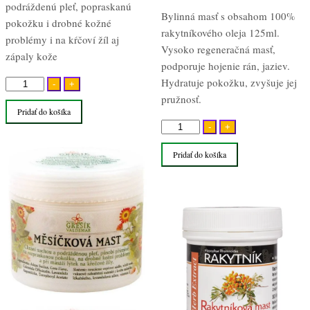
podráždenú pleť, popraskanú
Bylinná masť s obsahom 100%
pokožku i drobné kožné
rakytníkového oleja 125ml.
problémy i na kŕčoví žíl aj
Vysoko regeneračná masť,
zápaly kože
podporuje hojenie rán, jaziev.
Hydratuje pokožku, zvyšuje jej
množstvo
-
+
pružnosť.
Nechtíková
Pridať do košíka
bylinná
množstvo
-
+
masť
Rakytníková
50ml
Pridať do košíka
masť
125ml
Herb
Extract