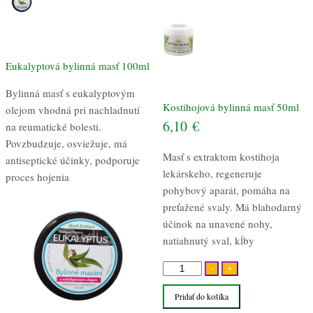
Eukalyptová bylinná masť 100ml
Bylinná masť s eukalyptovým
Kostihojová bylinná masť 50ml
olejom vhodná pri nachladnutí
6,10
€
na reumatické bolesti.
Povzbudzuje, osviežuje, má
Masť s extraktom kostihoja
antiseptické účinky, podporuje
lekárskeho, regeneruje
proces hojenia
pohybový aparát, pomáha na
preťažené svaly. Má blahodarný
účinok na unavené nohy,
natiahnutý sval, kĺby
množstvo
-
+
Kostihojová
Pridať do košíka
bylinná