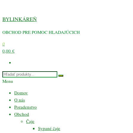
Preskočiť
na
BYLINKÁREŇ
obsah
OBCHOD PRE POMOC HLADAJÚCICH
0
0,00 €
Menu
Domov
O nás
Poradenstvo
Obchod
Čaje
Sypané čaje